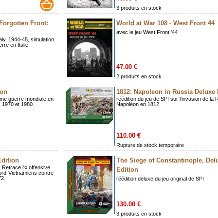
3 produits en stock
 Forgotten Front:
World at War 108 - West Front 44
avec le jeu West Front '44
taly, 1944-45, simulation
rre en Italie
47.00 €
2 produits en stock
ion
1812: Napoleon in Russia Deluxe 
ième guerre mondiale en
réédition du jeu de SPI sur l'invasion de la
 1970 et 1980.
Napoléon en 1812
110.00 €
Rupture de stock temporaire
Edition
The Siege of Constantinople, Del
 Retrace l'« offensive
Edition
ord-Vietnamiens contre
72.
réédition deluxe du jeu original de SPI
130.00 €
3 produits en stock