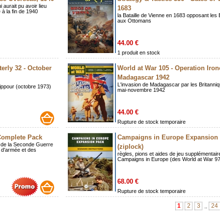
 aurait pu avoir lieu
1683
 à la fin de 1940
la Bataille de Vienne en 1683 opposant le
aux Ottomans
44.00 €
1 produit en stock
terly 32 - October
World at War 105 - Operation Iron
Madagascar 1942
L'invasion de Madagascar par les Britanni
ippour (octobre 1973)
mai-novembre 1942
44.00 €
Rupture de stock temporaire
Complete Pack
Campaigns in Europe Expansion
 de la Seconde Guerre
(ziplock)
 d'armée et des
règles, pions et aides de jeu supplémentair
Campaigns in Europe (des World at War 9
68.00 €
Rupture de stock temporaire
1
2
3
24
..