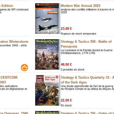
 Edition
Modern War Annual 2025
rigame de SPI contenant
analyse des conflits militaires à travers le
es
2025
23.00 €
Rupture de stock temporaire
ration Winterstorm
Strategy & Tactics 358 - Battle of
 December 1942 - série
Pensacola
La Louisiane et la Floride durant la Guerre
d'Indépendance, 1779-1782
48.00 €
2 produits en stock
 - CENTCOM:
Strategy & Tactics Quarterly 33 -
2003
of the Dark Ages
 des opérations
Une étude approfondie de l'art de la guerre 
ain en Afghanistan et
de l'Empire romain et au début du Moyen Â
22.00 €
En stock
nce Overseas, 1940
Strategy & Tactics 356 - Gates of