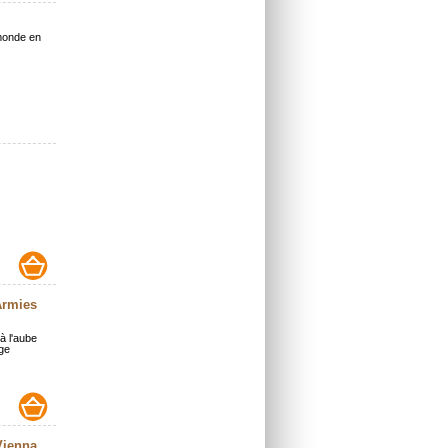
 monde en
 Armies
à l'aube
ge
 Vienna