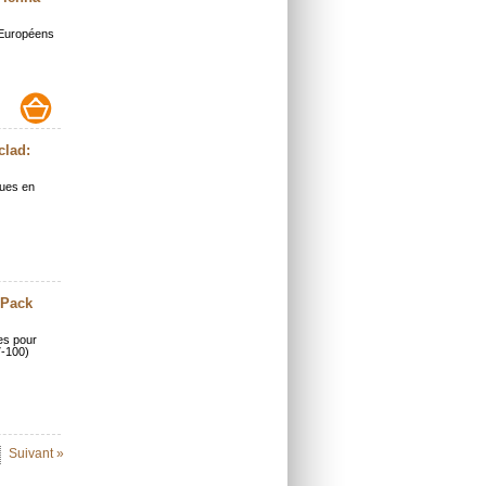
s Européens
clad:
ques en
 Pack
es pour
7-100)
Suivant »