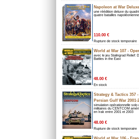
Napoleon at War Deluxe
une réédition deluxe du quad
quatre batailles napoléonienn
110.00 €
Rupture de stock temporaire
World at War 107 - Ope
avec le jeu Stalingrad Relief:
Battles in the East
48.00 €
En stock
Strategy & Tactics 357
Persian Gulf War 2001-
simulation opérationnelle solo
militaires du CENTCOM améric
en Irak entre 2001 et 2003
48.00 €
Rupture de stock temporaire
World at War 106 - Fra