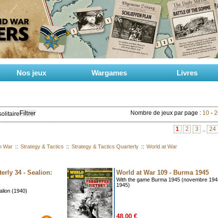
Nos jeux
Wargames
Livres
Filtrer
Nombre de jeux par page :
10
-
2
olitaire
1
2
3
24
..
n War
::
Strategy & Tactics
::
Strategy & Tactics Quarterly
::
World at War
erly 34 - Sealion:
World at War 109 - Burma 1945
With the game Burma 1945 (novembre 1944
1945)
alion (1940)
48.00 €