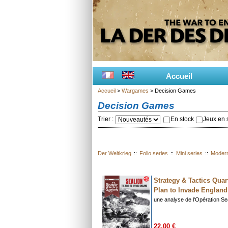
Accueil
Accueil
>
Wargames
> Decision Games
Decision Games
Trier :
En stock
Jeux en s
Der Weltkrieg
::
Folio series
::
Mini series
::
Moder
Strategy & Tactics Quart
Plan to Invade England
une analyse de l'Opération Se
22.00 €