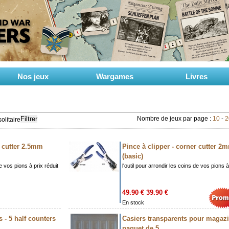
Nos jeux
Wargames
Livres
Filtrer
Nombre de jeux par page :
10
-
2
olitaire
r cutter 2.5mm
Pince à clipper - corner cutter 2
(basic)
de vos pions à prix réduit
l'outil pour arrondir les coins de vos pions à
49.90 €
39.90 €
En stock
 - 5 half counters
Casiers transparents pour magazi
paquet de 5