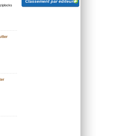
Classement par éditeurs
 ziplocks
tter
ter