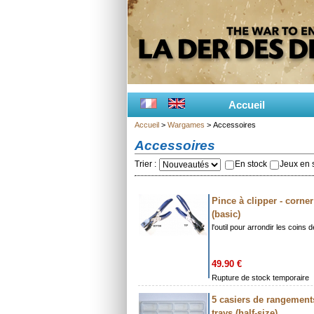
Accueil
Accueil
>
Wargames
> Accessoires
Accessoires
Trier :
En stock
Jeux en s
Pince à clipper - corne
(basic)
l'outil pour arrondir les coins 
49.90 €
Rupture de stock temporaire
5 casiers de rangements
trays (half-size)